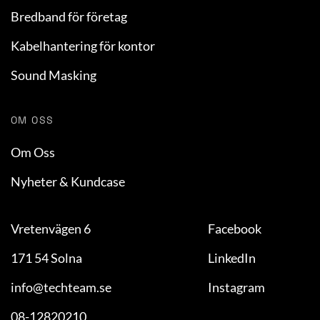
Bredband för företag
Kabelhantering för kontor
Sound Masking
OM OSS
Om Oss
Nyheter & Kundcase
Vretenvägen 6
Facebook
171 54 Solna
LinkedIn
info@techteam.se
Instagram
08-12820210