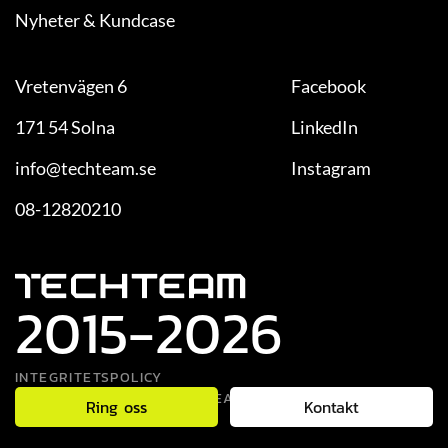
Nyheter & Kundcase
Vretenvägen 6
Facebook
171 54 Solna
LinkedIn
info@techteam.se
Instagram
08-12820210
2015
-
2026
INTEGRITETSPOLICY
COPYRIGHT 2026 © TECHTEAM AB
Ring oss
Kontakt