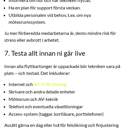
Informera om hur och när tekniken flyttas.
Ha en plan för support första veckan.
Utbilda personalen vid behov, t.ex. om nya
mötesrumssystem.
Ju mer förberedda medarbetarna är, desto mindre risk för
stress eller avbrott i arbetet.
7. Testa allt innan ni går live
Innan alla flyttkartonger är uppackade bör tekniken vara på
plats – och testad. Det inkluderar:
Internet och
Wi-Fi för företag
Skrivare och andra delade enheter
Mötesrum och AV-teknik
Telefoni och eventuella växellösningar
Access-system (taggar, kortläsare, porttelefoner)
Avsätt gärna en dag eller två för felsökning och finjustering