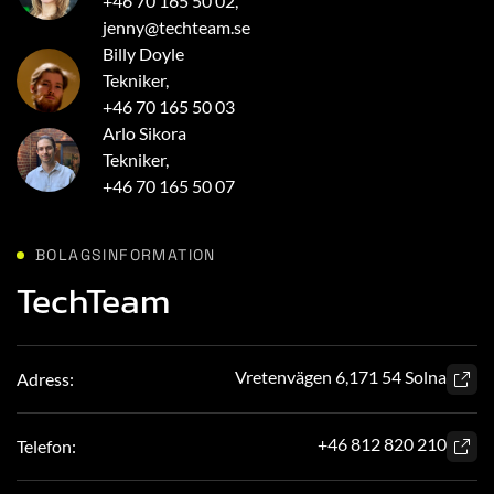
+46 70 165 50 02
,
jenny@techteam.se
Billy Doyle
Tekniker,
+46 70 165 50 03
Arlo Sikora
Tekniker,
+46 70 165 50 07
BOLAGSINFORMATION
TechTeam
Vretenvägen 6,171 54 Solna
Adress:
+46 8
12 820 210
Telefon: