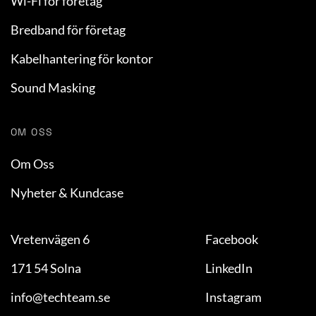
Wi-Fi för företag
Bredband för företag
Kabelhantering för kontor
Sound Masking
OM OSS
Om Oss
Nyheter & Kundcase
Vretenvägen 6
Facebook
171 54 Solna
LinkedIn
info@techteam.se
Instagram