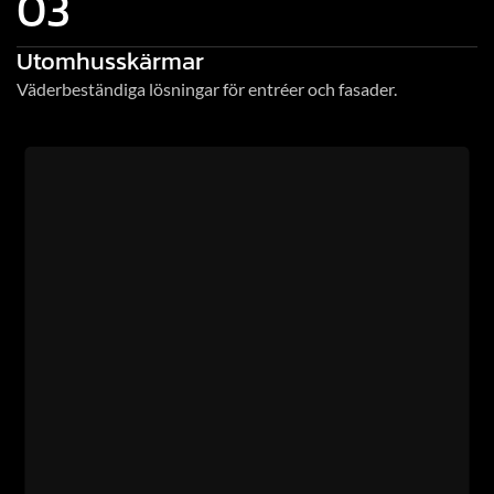
03
Utomhusskärmar
Väderbeständiga lösningar för entréer och fasader.
KONTAKT
Redo att koppla upp dig?
Boka ett möte med TechTeam
idag!
Namn
*
Telefon
*